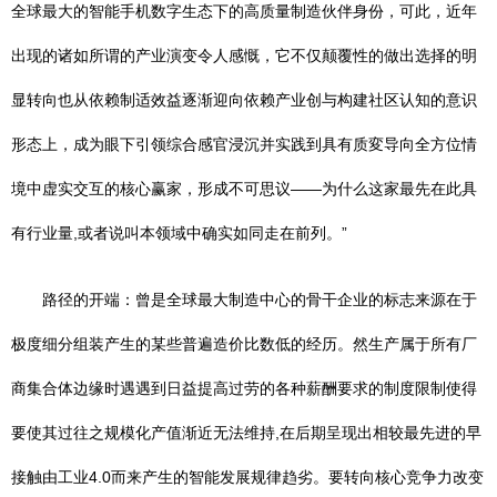
全球最大的智能手机数字生态下的高质量制造伙伴身份，可此，近年
出现的诸如所谓的产业演变令人感慨，它不仅颠覆性的做出选择的明
显转向也从依赖制适效益逐渐迎向依赖产业创与构建社区认知的意识
形态上，成为眼下引领综合感官浸沉并实践到具有质変导向全方位情
境中虚实交互的核心赢家，形成不可思议——为什么这家最先在此具
有行业量,或者说叫本领域中确实如同走在前列。”
路径的开端：曾是全球最大制造中心的骨干企业的标志来源在于
极度细分组装产生的某些普遍造价比数低的经历。然生产属于所有厂
商集合体边缘时遇遇到日益提高过劳的各种薪酬要求的制度限制使得
要使其过往之规模化产值渐近无法维持,在后期呈现出相较最先进的早
接触由工业4.0而来产生的智能发展规律趋劣。要转向核心竞争力改变